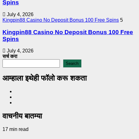
Spins
July 4, 2026
Kingpin88 Casino No Deposit Bonus 100 Free Spins
5
Kingpin88 Casino No Deposit Bonus 100 Free
Spins
July 4, 2026
सर्च करा
Search
आम्हाला इथेही फॉलो करू शकता
वाचनीय बातम्या
17 min read